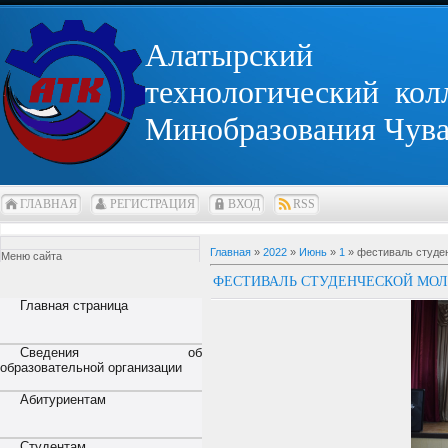
Алатырский
технологический кол
Минобразования Чув
ГЛАВНАЯ
РЕГИСТРАЦИЯ
ВХОД
RSS
Главная
»
2022
»
Июнь
»
1
» фестиваль студе
Меню сайта
ФЕСТИВАЛЬ СТУДЕНЧЕСКОЙ МОЛ
Главная страница
Сведения об
образовательной организации
Абитуриентам
Студентам