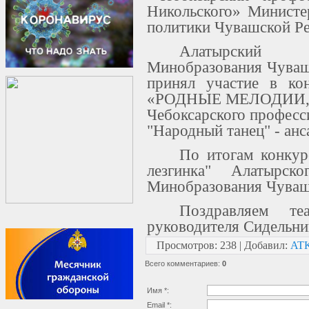
Никольского» Министе
политики Чувашской Ре
Алатырский т
Минобразования Чуваши
принял участие в ко
«РОДНЫЕ МЕЛОДИИ, ко
Чебоксарского професс
"Народный танец" - анс
По итогам конкур
лезгинка" Алатырско
Минобразования Чуваши
Поздравляем т
руководителя Сидельни
Просмотров
:
238
|
Добавил
:
AT
Всего комментариев
:
0
Имя *:
Email *: