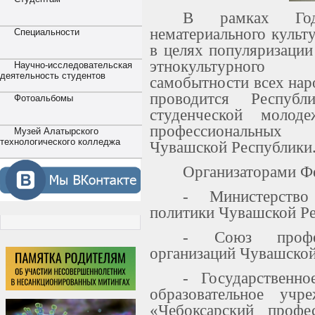
В рамках Год
нематериального культ
Специальности
в целях популяризации
этнокультурного 
Научно-исследовательская
деятельность студентов
самобытности всех наро
проводится Республ
Фотоальбомы
студенческой молод
профессиональных о
Музей Алатырского
технологического колледжа
Чувашской Республики
Организаторами Ф
- Министерств
политики Чувашской Ре
- Союз профес
организаций Чувашской
- Государственно
образовательное учр
«Чебоксарский профе