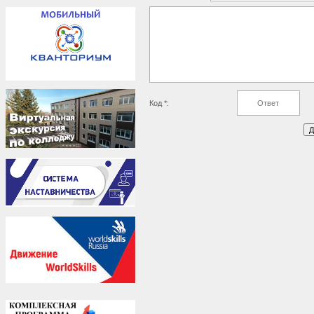
Код *: