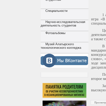
Специальности
1 
игра «В
Научно-исследовательская
специаль
деятельность студентов
Ц
Фотоальбомы
деятельн
а также 
Музей Алатырского
В
технологического колледжа
мандари
конкурс
слово», 
ходе за
дисципл
П
второе м
З
высокую
Просмотр