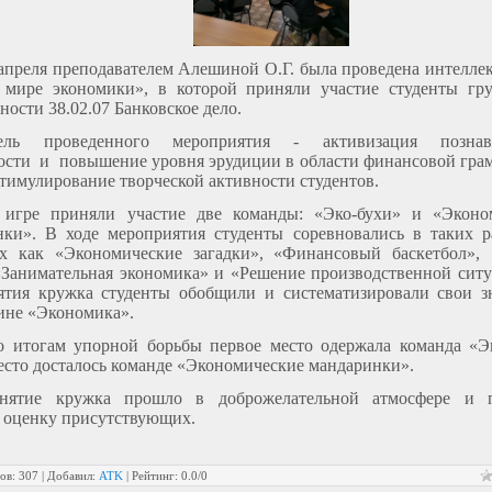
апреля преподавателем Алешиной О.Г. была проведена интелле
 мире экономики», в которой приняли участие студенты гр
ности 38.02.07 Банковское дело.
ель проведенного мероприятия - активизация познава
ости
и
повышение уровня эрудиции в области финансовой гра
стимулирование творческой активности студентов.
 игре приняли участие две команды: «Эко-бухи» и «Эконо
нки». В ходе мероприятия студенты соревновались в таких р
ах как «Экономические загадки», «Финансовый баскетбол», 
«Занимательная экономика» и «Решение производственной сит
нятия кружка студенты обобщили и систематизировали свои з
ине «Экономика».
о итогам упорной борьбы первое место одержала команда «Эк
есто досталось команде «Экономические мандаринки».
анятие кружка прошло в доброжелательной атмосфере и 
 оценку присутствующих.
ов
:
307
|
Добавил
:
ATK
|
Рейтинг
:
0.0
/
0