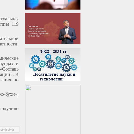
ктуальная
уппы 119
тельной
мотности,
мические
аундах и
«Составь
уации». В
нания по
о-бухи»,
получило