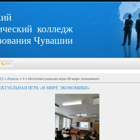
кий
ический колледж
зования Чувашии
RSS
22
»
Апрель
»
4
» Интеллектуальная игра «В мире экономики»
КТУАЛЬНАЯ ИГРА «В МИРЕ ЭКОНОМИКИ»