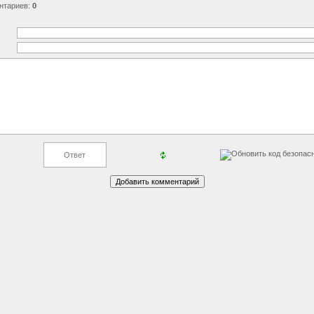
нтариев
:
0