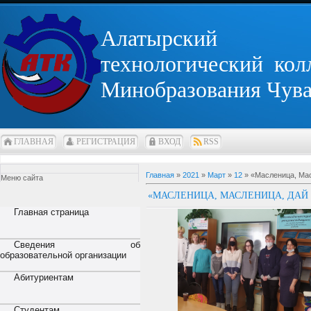
Алатырский
технологический кол
Минобразования Чув
ГЛАВНАЯ
РЕГИСТРАЦИЯ
ВХОД
RSS
Главная
»
2021
»
Март
»
12
» «Масленица, Мас
Меню сайта
«МАСЛЕНИЦА, МАСЛЕНИЦА, ДАЙ
Главная страница
Сведения об
образовательной организации
Абитуриентам
Студентам