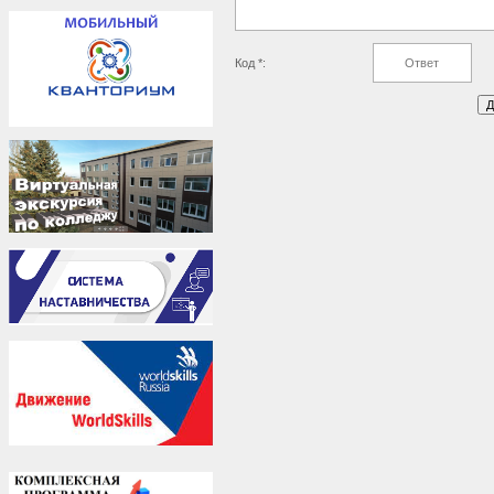
Код *: