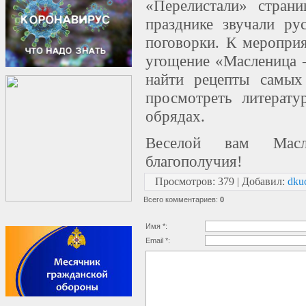
«Перелистали» страни
празднике звучали ру
поговорки. К меропри
угощение «Масленица 
найти рецепты самых
просмотреть литерату
обрядах.
Веселой вам Мас
благополучия!
Просмотров
:
379
|
Добавил
:
dku
Всего комментариев
:
0
Имя *:
Email *: