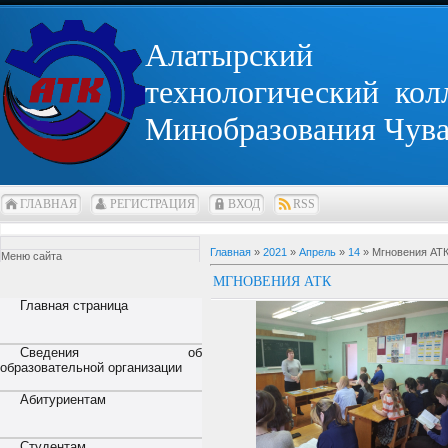
Алатырский
технологический кол
Минобразования Чув
ГЛАВНАЯ
РЕГИСТРАЦИЯ
ВХОД
RSS
Главная
»
2021
»
Апрель
»
14
» Мгновения АТ
Меню сайта
МГНОВЕНИЯ АТК
Главная страница
Сведения об
образовательной организации
Абитуриентам
Студентам