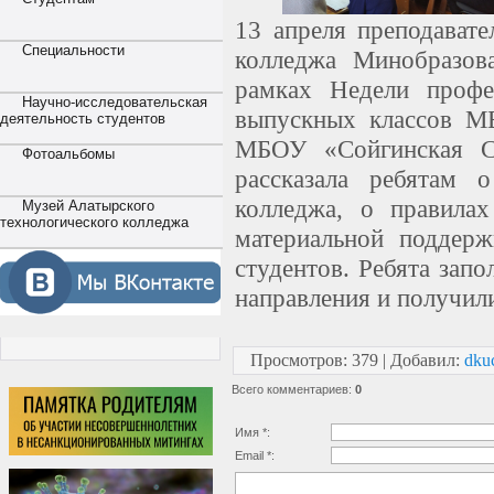
13 апреля преподавате
Специальности
колледжа Минобразов
рамках Недели профе
Научно-исследовательская
выпускных классов 
деятельность студентов
МБОУ «Сойгинская С
Фотоальбомы
рассказала ребятам 
колледжа, о правила
Музей Алатырского
технологического колледжа
материальной поддерж
студентов. Ребята зап
направления и получил
Просмотров
:
379
|
Добавил
:
dku
Всего комментариев
:
0
Имя *:
Email *: