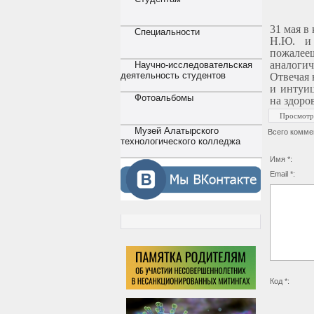
31 мая в
Специальности
Н.Ю. и
пожалее
аналогич
Научно-исследовательская
деятельность студентов
Отвечая 
и интуиц
Фотоальбомы
на здоро
Просмотр
Музей Алатырского
Всего комме
технологического колледжа
Имя *:
Email *:
Код *: