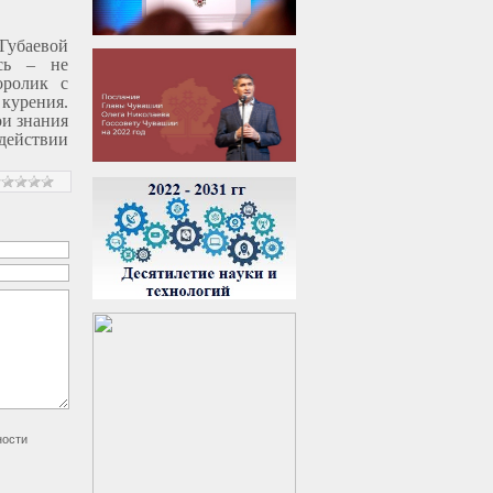
 Губаевой
сь – не
оролик с
курения.
ои знания
здействии