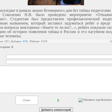
 колледже в рамках акции Всемирного дня без табака педагогами
 Соколенко Н.В. было проведено мероприятие «Откажи
шь!». Студентам был предоставлен профилактический виде
ным названием, который заставил задуматься ребят о вреде 
на вопросы викторины «Знаете те ли вы?...», ребята показали св
ию об истории появления табака в России и его пагубном во
вье человека.
ов
:
235
|
Добавил
:
ATK
|
Рейтинг
:
0.0
/
0
нтариев
:
0