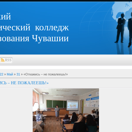
кий
ический колледж
зования Чувашии
RSS
22
»
Май
»
31
» «Откажись – не пожалеешь!»
СЬ – НЕ ПОЖАЛЕЕШЬ!»