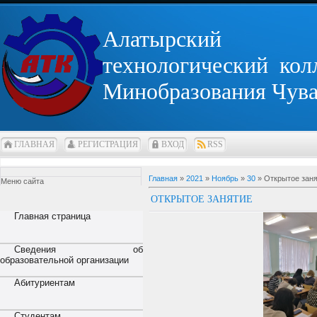
Алатырский
технологический кол
Минобразования Чув
ГЛАВНАЯ
РЕГИСТРАЦИЯ
ВХОД
RSS
Главная
»
2021
»
Ноябрь
»
30
» Открытое зан
Меню сайта
ОТКРЫТОЕ ЗАНЯТИЕ
Главная страница
Сведения об
образовательной организации
Абитуриентам
Студентам