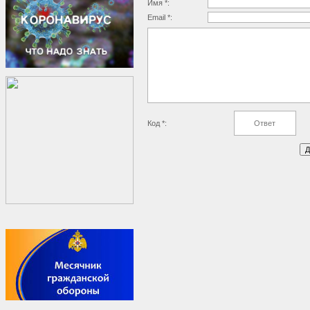
Имя *:
Email *:
Код *: