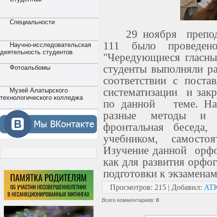
Специальности
29 ноября препод
111 было проведен
Научно-исследовательская
деятельность студентов
"Чередующиеся гласные
студенты выполняли р
Фотоальбомы
соответствии с поста
систематизации
и зак
Музей Алатырского
технологического колледжа
по данной
теме. На
разные методы и ф
фронтальная беседа,
учебником, самостоя
Изучение данной
орф
как для развития орфог
подготовки к экзаменам
Просмотров
:
215
|
Добавил
:
AT
Всего комментариев
:
0