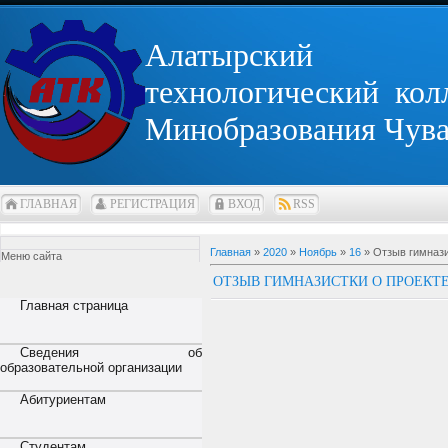
Алатырский
технологический кол
Минобразования Чув
ГЛАВНАЯ
РЕГИСТРАЦИЯ
ВХОД
RSS
Главная
»
2020
»
Ноябрь
»
16
» Отзыв гимнази
Меню сайта
ОТЗЫВ ГИМНАЗИСТКИ О ПРОЕКТЕ
Главная страница
Сведения об
образовательной организации
Абитуриентам
Студентам