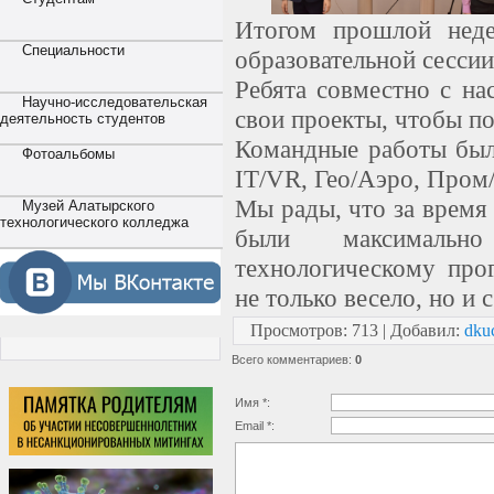
Итогом прошлой неде
Специальности
образовательной сесси
Ребята совместно с на
Научно-исследовательская
свои проекты, чтобы по
деятельность студентов
Командные работы был
Фотоальбомы
IT/VR, Гео/Аэро, Пром
Мы рады, что за время
Музей Алатырского
технологического колледжа
были максимальн
технологическому про
не только весело, но и 
Просмотров
:
713
|
Добавил
:
dku
Всего комментариев
:
0
Имя *:
Email *: