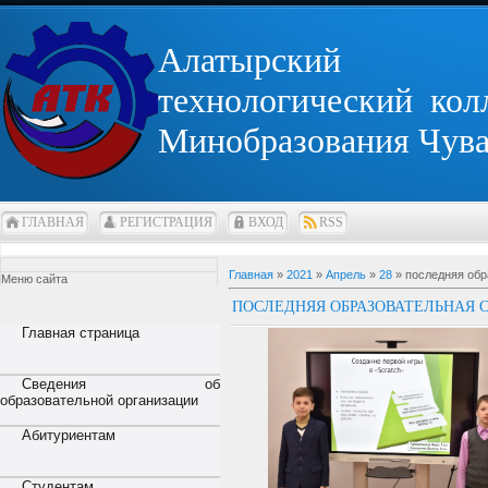
Алатырский
технологический кол
Минобразования Чув
ГЛАВНАЯ
РЕГИСТРАЦИЯ
ВХОД
RSS
Главная
»
2021
»
Апрель
»
28
» последняя обр
Меню сайта
ПОСЛЕДНЯЯ ОБРАЗОВАТЕЛЬНАЯ С
Главная страница
Сведения об
образовательной организации
Абитуриентам
Студентам