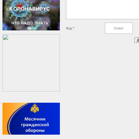
Код *: