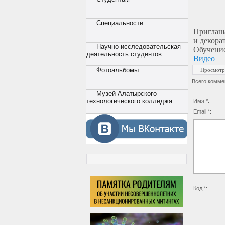
Специальности
Приглаша
и декора
Научно-исследовательская
Обучение
деятельность студентов
Видео
Фотоальбомы
Просмотр
Всего комме
Музей Алатырского
технологического колледжа
Имя *:
Email *:
Код *: