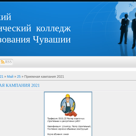
кий
ический колледж
зования Чувашии
RSS
21
»
Май
»
25
» Приемная кампания 2021
Я КАМПАНИЯ 2021