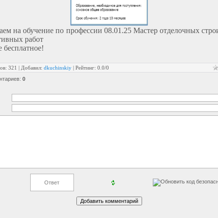
ем на обучение по профессии 08.01.25 Мастер отделочных стр
тивных работ
 бесплатное!
ов
:
321
|
Добавил
:
dkuchinskiy
|
Рейтинг
:
0.0
/
0
нтариев
:
0