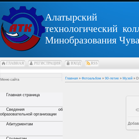
Алатырский
технологический кол
Минобразования Чув
ГЛАВНАЯ
РЕГИСТРАЦИЯ
ВХОД
RSS
Главная
»
Фотоальбом
»
90-летие
»
Музей
» D
Меню сайта
Главная страница
Сведения об
образовательной организации
Добав
Абитуриентам
Студентам