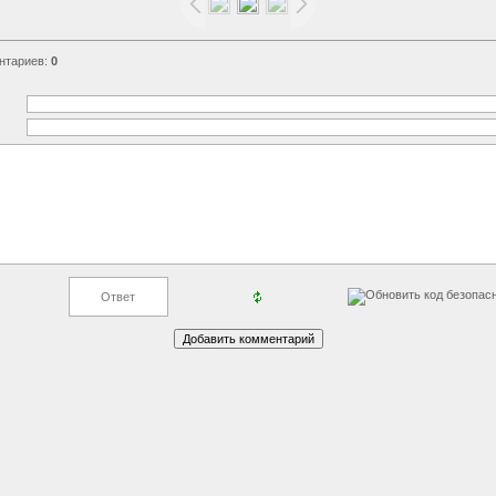
нтариев
:
0