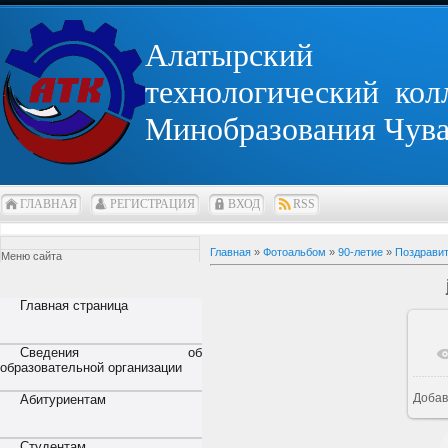
Алатырский
технологический кол
Минобразования Чув
ГЛАВНАЯ
РЕГИСТРАЦИЯ
ВХОД
RSS
Главная
»
Фотоальбом
»
90-летие
»
Поздравит
Меню сайта
Главная страница
Сведения об
образовательной организации
Добав
Абитуриентам
Студентам