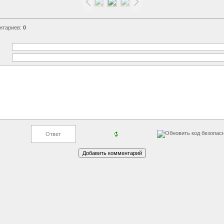
нтариев
:
0