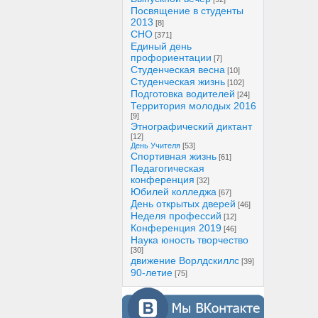
Посвящение в студенты
2013
[8]
СНО
[371]
Единый день
профориентации
[7]
Студенческая весна
[10]
Студенческая жизнь
[102]
Подготовка водителей
[24]
Территория молодых 2016
[9]
Этнографический диктант
[12]
День Учителя
[53]
Спортивная жизнь
[61]
Педагогическая
конференция
[32]
Юбилей колледжа
[67]
День открытых дверей
[46]
Неделя профессий
[12]
Конференция 2019
[46]
Наука юность творчество
[30]
движение Ворлдскиллс
[39]
90-летие
[75]