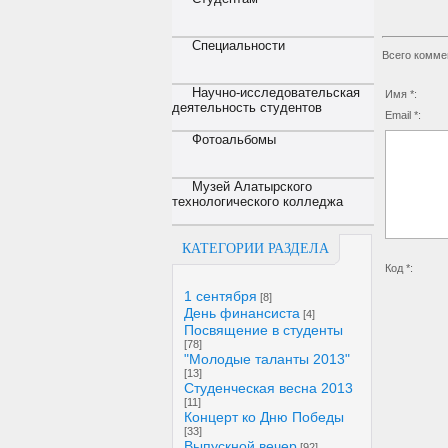
Специальности
Всего комме
Научно-исследовательская
Имя *:
деятельность студентов
Email *:
Фотоальбомы
Музей Алатырского
технологического колледжа
КАТЕГОРИИ РАЗДЕЛА
Код *:
1 сентября
[8]
День финансиста
[4]
Посвящение в студенты
[78]
"Молодые таланты 2013"
[13]
Студенческая весна 2013
[11]
Концерт ко Дню Победы
[33]
Выпускной вечер
[92]