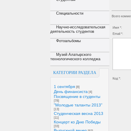
Специальности
Всего комме
Научно-исследовательская
Имя *:
деятельность студентов
Email *:
Фотоальбомы
Музей Алатырского
технологического колледжа
КАТЕГОРИИ РАЗДЕЛА
Код *:
1 сентября
[8]
День финансиста
[4]
Посвящение в студенты
[78]
"Молодые таланты 2013"
[13]
Студенческая весна 2013
[11]
Концерт ко Дню Победы
[33]
Выпускной вечер
[92]