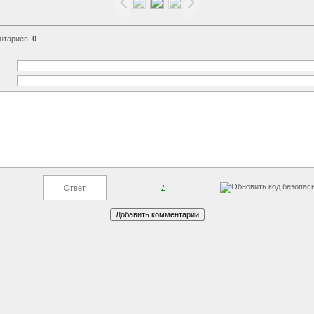
нтариев
:
0