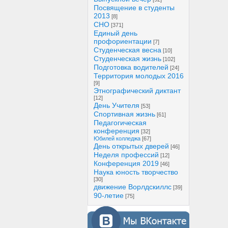
Посвящение в студенты
2013
[8]
СНО
[371]
Единый день
профориентации
[7]
Студенческая весна
[10]
Студенческая жизнь
[102]
Подготовка водителей
[24]
Территория молодых 2016
[9]
Этнографический диктант
[12]
День Учителя
[53]
Спортивная жизнь
[61]
Педагогическая
конференция
[32]
Юбилей колледжа
[67]
День открытых дверей
[46]
Неделя профессий
[12]
Конференция 2019
[46]
Наука юность творчество
[30]
движение Ворлдскиллс
[39]
90-летие
[75]