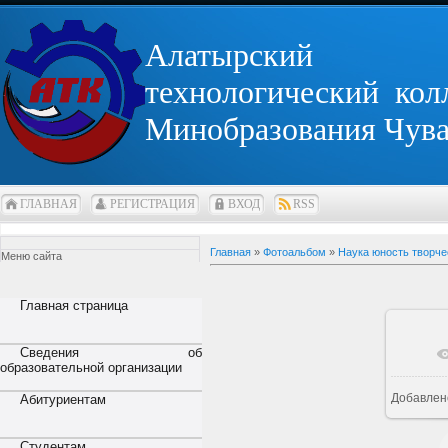
Алатырский
технологический кол
Минобразования Чув
ГЛАВНАЯ
РЕГИСТРАЦИЯ
ВХОД
RSS
Главная
»
Фотоальбом
»
Наука юность творче
Меню сайта
Главная страница
Сведения об
В р
образовательной организации
Добавлен
Абитуриентам
Студентам