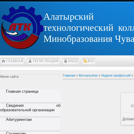
Алатырский
технологический кол
Минобразования Чув
ГЛАВНАЯ
РЕГИСТРАЦИЯ
ВХОД
RSS
Главная
»
Фотоальбом
»
Неделя профессий
»
Меню сайта
Главная страница
Сведения об
образовательной организации
Добав
Абитуриентам
Студентам