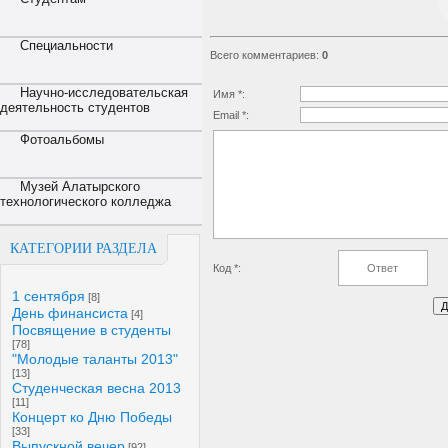
Специальности
Всего комментариев
:
0
Научно-исследовательская
Имя *:
деятельность студентов
Email *:
Фотоальбомы
Музей Алатырского
технологического колледжа
КАТЕГОРИИ РАЗДЕЛА
Код *:
1 сентября
[8]
День финансиста
[4]
Посвящение в студенты
[78]
"Молодые таланты 2013"
[13]
Студенческая весна 2013
[11]
Концерт ко Дню Победы
[33]
Выпускной вечер
[92]