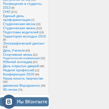
Посвящение в студенты
2013
[8]
СНО
[371]
Единый день
профориентации
[7]
Студенческая весна
[10]
Студенческая жизнь
[102]
Подготовка водителей
[24]
Территория молодых 2016
[9]
Этнографический диктант
[12]
День Учителя
[53]
Спортивная жизнь
[61]
Педагогическая конференция
[32]
Юбилей колледжа
[67]
День открытых дверей
[46]
Неделя профессий
[12]
Конференция 2019
[46]
Наука юность творчество
[30]
движение Ворлдскиллс
[39]
90-летие
[75]