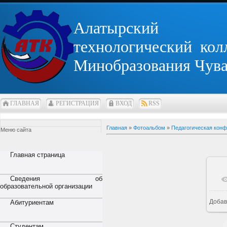
Алатырский
технологический кол
Минобразования Чув
ГЛАВНАЯ
РЕГИСТРАЦИЯ
ВХОД
RSS
Главная
»
Фотоальбом
»
Педагогическая кон
Меню сайта
Главная страница
Сведения об
образовательной организации
Добав
Абитуриентам
Студентам