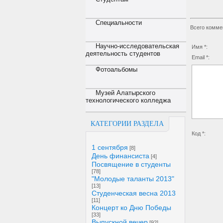
Специальности
Всего комме
Научно-исследовательская
Имя *:
деятельность студентов
Email *:
Фотоальбомы
Музей Алатырского
технологического колледжа
КАТЕГОРИИ РАЗДЕЛА
Код *:
1 сентября
[8]
День финансиста
[4]
Посвящение в студенты
[78]
"Молодые таланты 2013"
[13]
Студенческая весна 2013
[11]
Концерт ко Дню Победы
[33]
Выпускной вечер
[92]