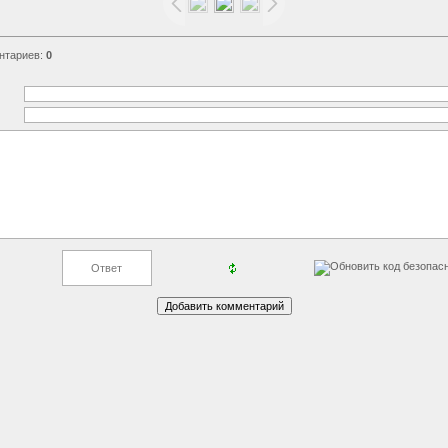
нтариев
:
0