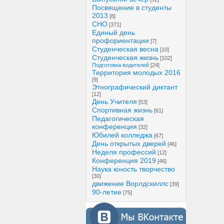
Посвящение в студенты
2013
[8]
СНО
[371]
Единый день
профориентации
[7]
Студенческая весна
[10]
Студенческая жизнь
[102]
Подготовка водителей
[24]
Территория молодых 2016
[9]
Этнографический диктант
[12]
День Учителя
[53]
Спортивная жизнь
[61]
Педагогическая
конференция
[32]
Юбилей колледжа
[67]
День открытых дверей
[46]
Неделя профессий
[12]
Конференция 2019
[46]
Наука юность творчество
[30]
движение Ворлдскиллс
[39]
90-летие
[75]