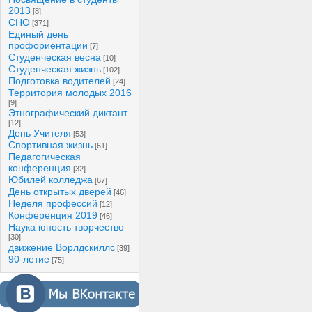
2013
[8]
СНО
[371]
Единый день
профориентации
[7]
Студенческая весна
[10]
Студенческая жизнь
[102]
Подготовка водителей
[24]
Территория молодых 2016
[9]
Этнографический диктант
[12]
День Учителя
[53]
Спортивная жизнь
[61]
Педагогическая
конференция
[32]
Юбилей колледжа
[67]
День открытых дверей
[46]
Неделя профессий
[12]
Конференция 2019
[46]
Наука юность творчество
[30]
движение Ворлдскиллс
[39]
90-летие
[75]