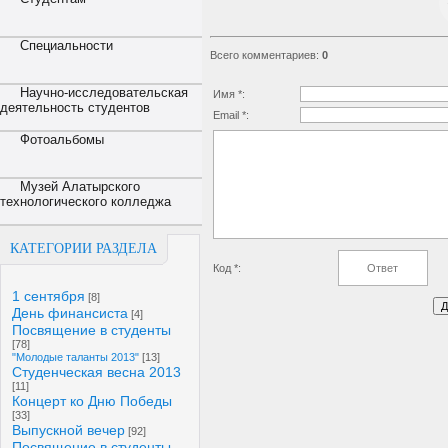
Специальности
Всего комментариев
:
0
Научно-исследовательская
Имя *:
деятельность студентов
Email *:
Фотоальбомы
Музей Алатырского
технологического колледжа
КАТЕГОРИИ РАЗДЕЛА
Код *:
1 сентября
[8]
День финансиста
[4]
Посвящение в студенты
[78]
"Молодые таланты 2013"
[13]
Студенческая весна 2013
[11]
Концерт ко Дню Победы
[33]
Выпускной вечер
[92]
Посвящение в студенты