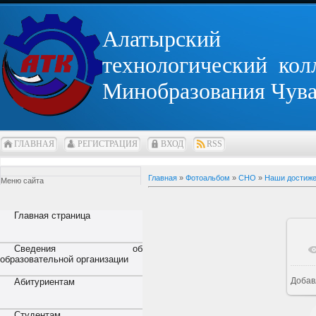
Алатырский
технологический кол
Минобразования Чув
ГЛАВНАЯ
РЕГИСТРАЦИЯ
ВХОД
RSS
Главная
»
Фотоальбом
»
СНО
»
Наши достиж
Меню сайта
Главная страница
Сведения об
образовательной организации
Добав
Абитуриентам
Студентам