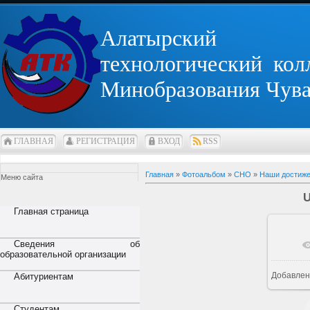
Алатырский
технологический кол
Минобразования Чув
ГЛАВНАЯ
РЕГИСТРАЦИЯ
ВХОД
RSS
Главная
»
Фотоальбом
»
СНО
»
Наши достиж
Меню сайта
Главная страница
Сведения об
В 
образовательной организации
Добавлен
Абитуриентам
Студентам