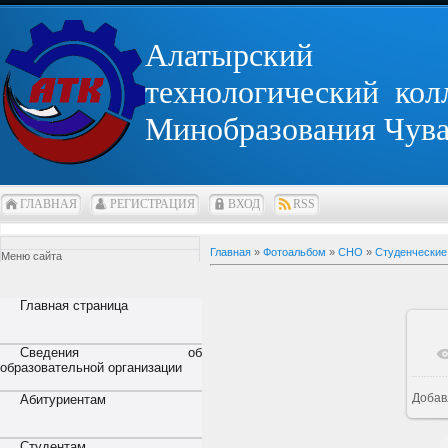
Алатырский
технологический кол
Минобразования Чув
ГЛАВНАЯ
РЕГИСТРАЦИЯ
ВХОД
RSS
Главная
»
Фотоальбом
»
СНО
»
Студенческие
Меню сайта
Главная страница
Сведения об
образовательной организации
Добав
Абитуриентам
Студентам