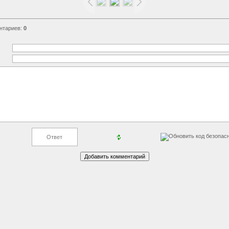
нтариев
:
0