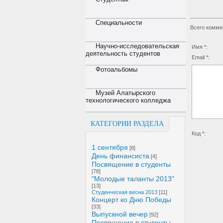
Специальности
Всего комме
Научно-исследовательская
Имя *:
деятельность студентов
Email *:
Фотоальбомы
Музей Алатырского
технологического колледжа
КАТЕГОРИИ РАЗДЕЛА
Код *:
1 сентября
[8]
День финансиста
[4]
Посвящение в студенты
[78]
"Молодые таланты 2013"
[13]
Студенческая весна 2013
[11]
Концерт ко Дню Победы
[33]
Выпускной вечер
[92]
Посвящение в студенты