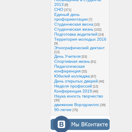
2013
[8]
СНО
[371]
Единый день
профориентации
[7]
Студенческая весна
[10]
Студенческая жизнь
[102]
Подготовка водителей
[24]
Территория молодых 2016
[9]
Этнографический диктант
[12]
День Учителя
[53]
Спортивная жизнь
[61]
Педагогическая
конференция
[32]
Юбилей колледжа
[67]
День открытых дверей
[46]
Неделя профессий
[12]
Конференция 2019
[46]
Наука юность творчество
[30]
движение Ворлдскиллс
[39]
90-летие
[75]