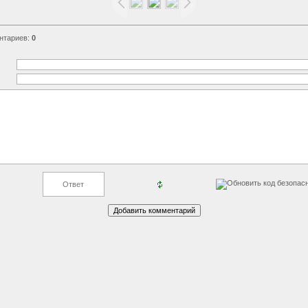
нтариев
:
0