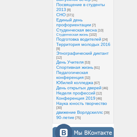
Посвящение в студенты
2013
[8]
СНО
[371]
Единый день
профориентации
[7]
Студенческая весна
[10]
Студенческая жизнь
[102]
Подготовка водителей
[24]
Территория молодых 2016
[9]
Этнографический диктант
[12]
День Учителя
[53]
Спортивная жизнь
[61]
Педагогическая
конференция
[32]
Юбилей колледжа
[67]
День открытых дверей
[46]
Неделя профессий
[12]
Конференция 2019
[46]
Наука юность творчество
[30]
движение Ворлдскиллс
[39]
90-летие
[75]