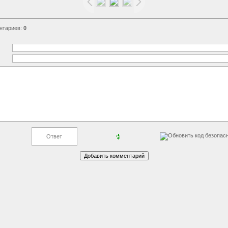
нтариев
:
0