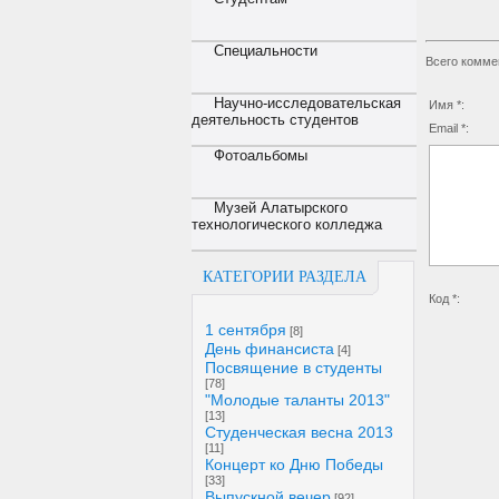
Специальности
Всего комме
Научно-исследовательская
Имя *:
деятельность студентов
Email *:
Фотоальбомы
Музей Алатырского
технологического колледжа
КАТЕГОРИИ РАЗДЕЛА
Код *:
1 сентября
[8]
День финансиста
[4]
Посвящение в студенты
[78]
"Молодые таланты 2013"
[13]
Студенческая весна 2013
[11]
Концерт ко Дню Победы
[33]
Выпускной вечер
[92]