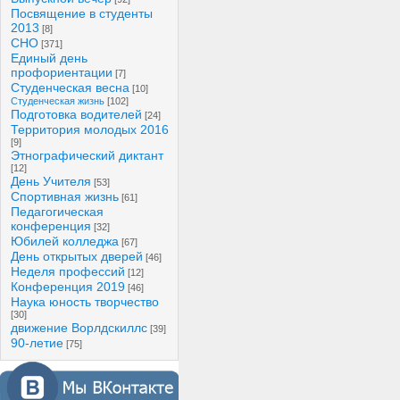
Посвящение в студенты
2013
[8]
СНО
[371]
Единый день
профориентации
[7]
Студенческая весна
[10]
Студенческая жизнь
[102]
Подготовка водителей
[24]
Территория молодых 2016
[9]
Этнографический диктант
[12]
День Учителя
[53]
Спортивная жизнь
[61]
Педагогическая
конференция
[32]
Юбилей колледжа
[67]
День открытых дверей
[46]
Неделя профессий
[12]
Конференция 2019
[46]
Наука юность творчество
[30]
движение Ворлдскиллс
[39]
90-летие
[75]