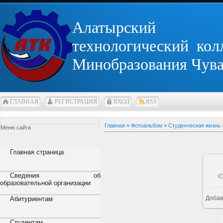
Алатырский
технологический кол
Минобразования Чув
ГЛАВНАЯ
РЕГИСТРАЦИЯ
ВХОД
RSS
Главная
»
Фотоальбом
»
Студенческая жизнь
Меню сайта
Главная страница
Сведения об
образовательной организации
Добав
Абитуриентам
Студентам